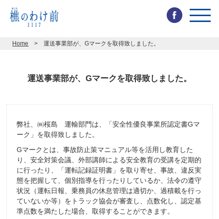
toggl
navig
Home
運送事業部が、Gマークを取得致しました。
運送事業部が、Gマークを取得致しました。
弊社、㈱桜島 運輸部門は、「安全性優良事業所認定書Gマ
ーク」を取得致しました。
Gマークとは、事故防止策マニュアル等を活用し教育した
り、安全対策会議、外部講師による安全教育の受講を定期的
に行ったり、「運転記録証明書」を取り寄せ、事故、違反実
態を把握して、個別指導を行ったりしているか、法令の遵守
状況（運転日報、乗務員の休息管理は適切か、過積載を行っ
ていないか等）をトラック協会が審査し、点数化し、認定基
準点数を満たした場合、取得することができます。